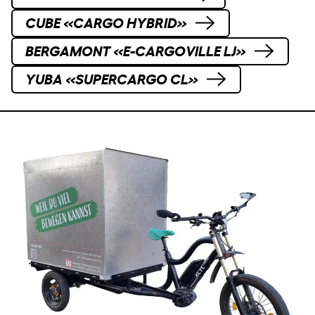
CUBE «CARGO HYBRID»
BERGAMONT «E-CARGOVILLE LJ»
YUBA «SUPERCARGO CL»