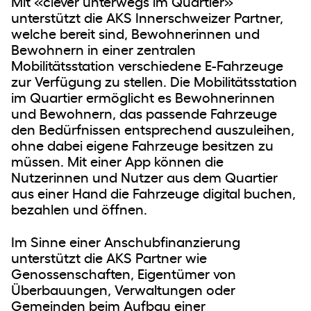
Mit «clever unterwegs im Quartier»
Impressum &
Newsletter
unterstützt die AKS Innerschweizer Partner,
Datenschutz
welche bereit sind, Bewohnerinnen und
Bewohnern in einer zentralen
EIN ENGAGEMENT DER
Mobilitätsstation verschiedene E-Fahrzeuge
ALBERT KOECHLIN STIFTUNG
zur Verfügung zu stellen. Die Mobilitätsstation
im Quartier ermöglicht es Bewohnerinnen
und Bewohnern, das passende Fahrzeuge
den Bedürfnissen entsprechend auszuleihen,
ohne dabei eigene Fahrzeuge besitzen zu
müssen. Mit einer App können die
Nutzerinnen und Nutzer aus dem Quartier
aus einer Hand die Fahrzeuge digital buchen,
bezahlen und öffnen.
Im Sinne einer Anschubfinanzierung
unterstützt die AKS Partner wie
Genossenschaften, Eigentümer von
Überbauungen, Verwaltungen oder
Gemeinden beim Aufbau einer