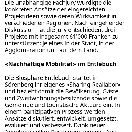
Impressum &
Die unabhängige Fachjury würdigte die
Newsletter
Datenschutz
konkreten Ansätze der eingereichten
Projektideen sowie deren Wirksamkeit in
verschiedenen Regionen. Nach eingehender
EIN ENGAGEMENT DER
Diskussion hat die Jury entschieden, drei
ALBERT KOECHLIN STIFTUNG
Projekte mit insgesamt 61'000 Franken zu
unterstützen: je eines in der Stadt, in der
Agglomeration und auf dem Land.
«Nachhaltige Mobilität» im Entlebuch
Die Biosphäre Entlebuch startet in
Sörenberg ihr eigenes «Sharing-Reallabor»
und bezieht damit die Bevölkerung, Gäste
und Zweitwohnungsbesitzende sowie die
Gemeinde und touristische Akteure ein. In
einem partizipativen Prozess werden
Ansätze diskutiert, entwickelt, umgesetzt,
evaluiert und verbessert. Dank neuer
Angebote sollen Gäste ohne eigenes Auto