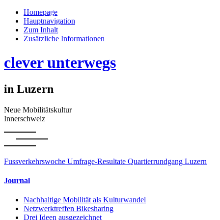
Homepage
Hauptnavigation
Zum Inhalt
Zusätzliche Informationen
clever unterwegs
in Luzern
Neue Mobilitätskultur
Innerschweiz
Fussverkehrswoche
Umfrage-Resultate
Quartierrundgang Luzern
Journal
Nachhaltige Mobilität als Kulturwandel
Netzwerktreffen Bikesharing
Drei Ideen ausgezeichnet