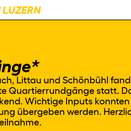
N LUZERN
änge*
ch, Littau und Schönbühl fan
e Quartierrundgänge statt. Da
end. Wichtige Inputs konnten
tung übergeben werden. Herzlic
Teilnahme.