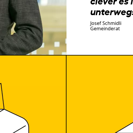
clever es 
unterwegs
Josef Schmidli
Gemeinderat