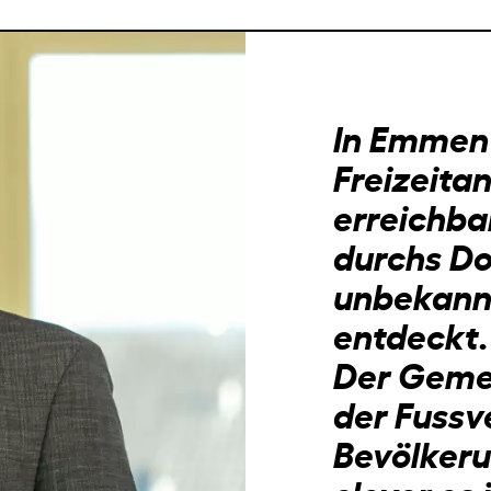
In Emmen 
Freizeita
erreichba
durchs Do
unbekann
entdeckt.
Der Gemei
der Fussv
Bevölkeru