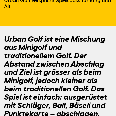
Urban Golf verspricht Spielspass für Jung und
Newsletter
Datenschutz
Alt.
EIN ENGAGEMENT DER
ALBERT KOECHLIN STIFTUNG
Urban Golf ist eine Mischung
aus Minigolf und
traditionellem Golf. Der
Abstand zwischen Abschlag
und Ziel ist grösser als beim
Minigolf, jedoch kleiner als
beim traditionellen Golf. Das
Spiel ist einfach: ausgerüstet
mit Schläger, Ball, Bäseli und
Punktekarte – abschlagen,